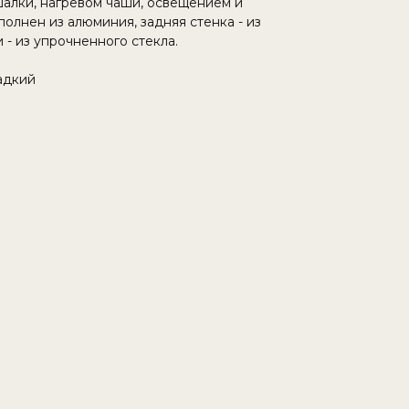
алки, нагревом чаши, освещением и
олнен из алюминия, задняя стенка - из
 - из упрочненного стекла.
адкий