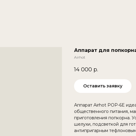
Аппарат для попкорна
Airhot
14 000
р.
Оставить заявку
Аппарат Airhot POP-6E иде
общественного питания, маг
приготовления попкорна. У
шелухи, подсветкой для го
антипригарным тефлоновым 