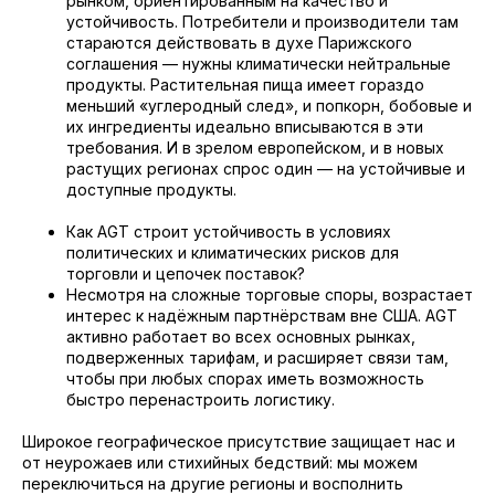
рынком, ориентированным на качество и
устойчивость. Потребители и производители там
стараются действовать в духе Парижского
соглашения — нужны климатически нейтральные
продукты. Растительная пища имеет гораздо
меньший «углеродный след», и попкорн, бобовые и
их ингредиенты идеально вписываются в эти
требования. И в зрелом европейском, и в новых
растущих регионах спрос один — на устойчивые и
доступные продукты.
Как AGT строит устойчивость в условиях
политических и климатических рисков для
торговли и цепочек поставок?
Несмотря на сложные торговые споры, возрастает
интерес к надёжным партнёрствам вне США. AGT
активно работает во всех основных рынках,
подверженных тарифам, и расширяет связи там,
чтобы при любых спорах иметь возможность
быстро перенастроить логистику.
Широкое географическое присутствие защищает нас и
от неурожаев или стихийных бедствий: мы можем
переключиться на другие регионы и восполнить