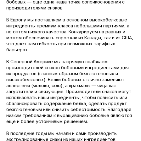
бобовых — ещё одна наша точка соприкосновения с
производителями снэков.
В Европу мы поставляем в основном высокобелковые
ингредиенты премиум-класса небольшими партиями, а
не оптом низкого качества. Конкурируем на равных и
можем обеспечивать спрос как из Канады, так и из США,
что дает нам гибкость при возможных тарифных
барьерах.
В Северной Америке мы напрямую снабжаем
производителей снэков бобовыми ингредиентами для
их продуктов (главным образом безглютеновых и
высокобелковых). Белки бобовых отлично заменяют
аллергены (молоко, сою), а крахмалы — яйца как
загустители и связующие. Производители снэков могут
использовать наши ингредиенты, чтобы повысить или
сбалансировать содержание белка, сделать продукт
безглютеновым или снизить себестоимость. Благодаря
низким требованиям к выращиванию бобовые являются
еще и более устойчивым решением.
В последние годы мы начали и сами производить
экструдированные снэки из наших ингредиентов: