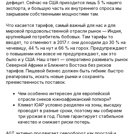
дефицит. Сейчас на США приходится лишь 5 % нашего
экспорта, и большую часть их внутреннего спроса мы
закрываем собственными мощностями там.
Что касается тарифов, самый важный для нас и для
мировой продовольственной отрасли рынок — Индия,
крупнейший потребитель бобовых. Там тарифы то
вводят, то отменяют: в 2017 г. они доходили до 30 % на
чечевицу, 44 % на нут и 66 % на горох. Предупреждают
о повышении или вовсе не предупреждают, как это
было и у США. Наш ответ — оперативно развивать рынок
Северной Африки и Ближнего Востока без рисков
тарифов. Пищевой бизнес должен быть гибким: быстро
реагировать, искать новые рынки и сохранять
преемственность поставок.
Чем особенно интересен для европейской
отрасли снеков южноафриканский попкорн?
Климат ЮАР условно разделен на зоны, высадку
проводят в разные сроки, поэтому мы собираем
три урожая в год. Полив гарантирует стабильное
качество и снижает риски потерь.
AGT активно продвигает севооборот как простой и