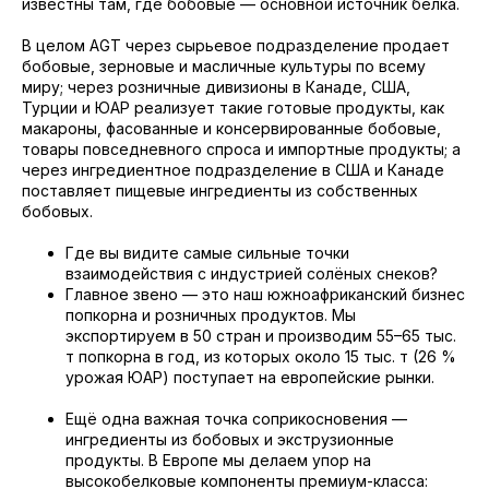
известны там, где бобовые — основной источник белка.
В целом AGT через сырьевое подразделение продает
бобовые, зерновые и масличные культуры по всему
миру; через розничные дивизионы в Канаде, США,
Турции и ЮАР реализует такие готовые продукты, как
макароны, фасованные и консервированные бобовые,
товары повседневного спроса и импортные продукты; а
через ингредиентное подразделение в США и Канаде
поставляет пищевые ингредиенты из собственных
бобовых.
Где вы видите самые сильные точки
взаимодействия с индустрией солёных снеков?
Главное звено — это наш южноафриканский бизнес
попкорна и розничных продуктов. Мы
экспортируем в 50 стран и производим 55–65 тыс.
т попкорна в год, из которых около 15 тыс. т (26 %
урожая ЮАР) поступает на европейские рынки.
Ещё одна важная точка соприкосновения —
ингредиенты из бобовых и экструзионные
продукты. В Европе мы делаем упор на
высокобелковые компоненты премиум-класса: