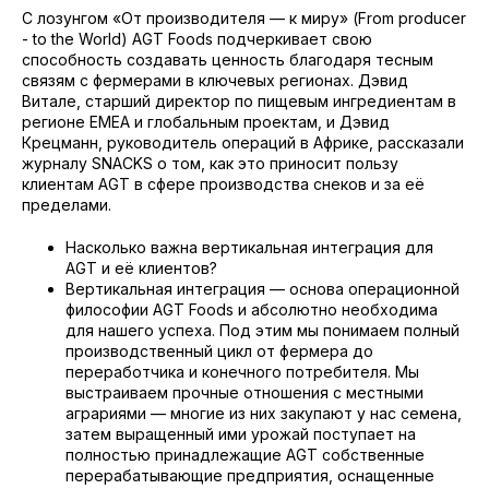
С лозунгом «От производителя — к миру» (From producer
- to the World) AGT Foods подчеркивает свою
способность создавать ценность благодаря тесным
связям с фермерами в ключевых регионах. Дэвид
Витале, старший директор по пищевым ингредиентам в
регионе EMEA и глобальным проектам, и Дэвид
Крецманн, руководитель операций в Африке, рассказали
журналу SNACKS о том, как это приносит пользу
клиентам AGT в сфере производства снеков и за её
пределами.
Насколько важна вертикальная интеграция для
AGT и её клиентов?
Вертикальная интеграция — основа операционной
философии AGT Foods и абсолютно необходима
для нашего успеха. Под этим мы понимаем полный
производственный цикл от фермера до
переработчика и конечного потребителя. Мы
выстраиваем прочные отношения с местными
аграриями — многие из них закупают у нас семена,
затем выращенный ими урожай поступает на
полностью принадлежащие AGT собственные
перерабатывающие предприятия, оснащенные